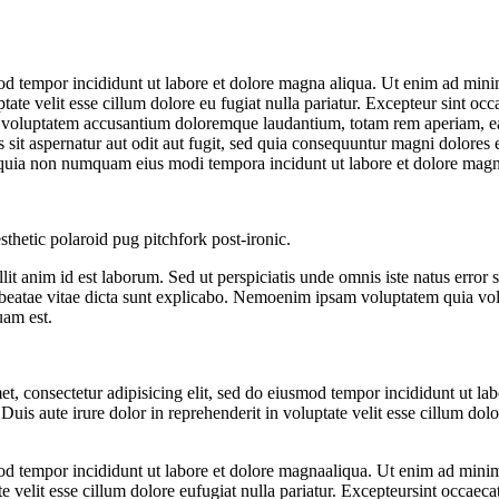
od tempor incididunt ut labore et dolore magna aliqua. Ut enim ad minim
te velit esse cillum dolore eu fugiat nulla pariatur. Excepteur sint occa
it voluptatem accusantium doloremque laudantium, totam rem aperiam, eaqu
sit aspernatur aut odit aut fugit, sed quia consequuntur magni dolores
sed quia non numquam eius modi tempora incidunt ut labore et dolore ma
sthetic polaroid pug pitchfork post-ironic.
llit anim id est laborum. Sed ut perspiciatis unde omnis iste natus err
to beatae vitae dicta sunt explicabo. Nemoenim ipsam voluptatem quia vol
uam est.
t, consectetur adipisicing elit, sed do eiusmod tempor incididunt ut l
uis aute irure dolor in reprehenderit in voluptate velit esse cillum dolo
od tempor incididunt ut labore et dolore magnaaliqua. Ut enim ad minim 
velit esse cillum dolore eufugiat nulla pariatur. Excepteursint occaecat 