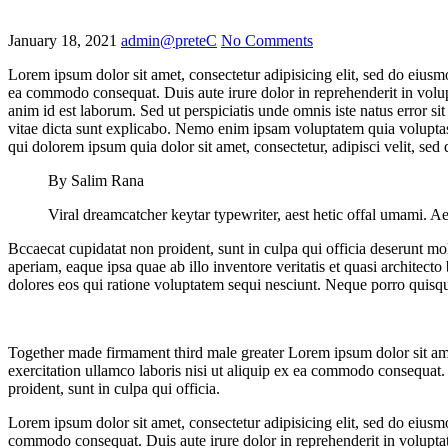
January 18, 2021
admin@preteC
No Comments
Lorem ipsum dolor sit amet, consectetur adipisicing elit, sed do eiusm
ea commodo consequat. Duis aute irure dolor in reprehenderit in volupta
anim id est laborum. Sed ut perspiciatis unde omnis iste natus error s
vitae dicta sunt explicabo. Nemo enim ipsam voluptatem quia voluptas 
qui dolorem ipsum quia dolor sit amet, consectetur, adipisci velit, 
By Salim Rana
Viral dreamcatcher keytar typewriter, aest hetic offal umami. Ae
Bccaecat cupidatat non proident, sunt in culpa qui officia deserunt mo
aperiam, eaque ipsa quae ab illo inventore veritatis et quasi architec
dolores eos qui ratione voluptatem sequi nesciunt. Neque porro quisq
Together made firmament third male greater Lorem ipsum dolor sit ame
exercitation ullamco laboris nisi ut aliquip ex ea commodo consequat. D
proident, sunt in culpa qui officia.
Lorem ipsum dolor sit amet, consectetur adipisicing elit, sed do eiusm
commodo consequat. Duis aute irure dolor in reprehenderit in voluptate 