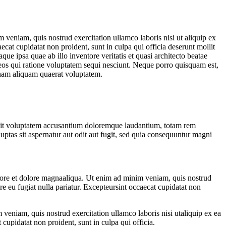
 veniam, quis nostrud exercitation ullamco laboris nisi ut aliquip ex
ecat cupidatat non proident, sunt in culpa qui officia deserunt mollit
e ipsa quae ab illo inventore veritatis et quasi architecto beatae
 eos qui ratione voluptatem sequi nesciunt. Neque porro quisquam est,
gnam aliquam quaerat voluptatem.
or sit voluptatem accusantium doloremque laudantium, totam rem
uptas sit aspernatur aut odit aut fugit, sed quia consequuntur magni
abore et dolore magnaaliqua. Ut enim ad minim veniam, quis nostrud
re eu fugiat nulla pariatur. Excepteursint occaecat cupidatat non
veniam, quis nostrud exercitation ullamco laboris nisi utaliquip ex ea
cupidatat non proident, sunt in culpa qui officia.